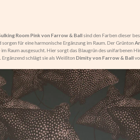
Sulking Room Pink von Farrow & Ball
sind den Farben dieser be
 sorgen für eine harmonische Ergänzung im Raum. Der Grünton
Ar
im Raum ausgesucht. Hier sorgt das Blaugrün des unifarbenen Hin
. Ergänzend schlägt sie als Weißton
Dimity von Farrow & Ball
vo