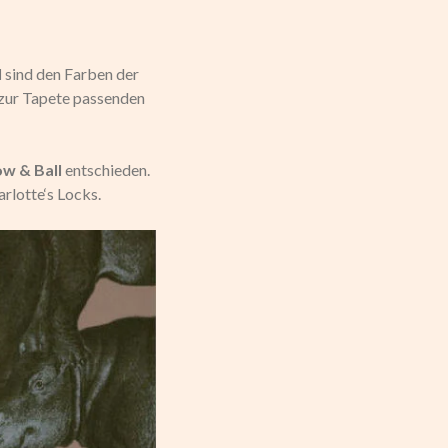
l
sind den Farben der
 zur Tapete passenden
ow & Ball
entschieden.
rlotte‘s Locks.