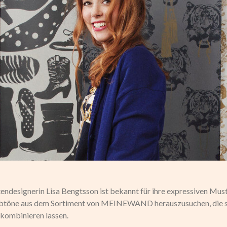
ndesignerin Lisa Bengtsson ist bekannt für ihre expressiven Must
btöne aus dem Sortiment von MEINEWAND herauszusuchen, die si
kombinieren lassen.