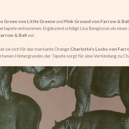
n Green von Little Greene
und
Pink Ground von Farrow & Bal
ertapete entnommen. Ergänzend schlägt Lisa Bengtsson als einen
Farrow & Ball
vor.
at sie sich für das markante Orange
Charlotte’s Locks von Farr
arbenen Hintergrundes der Tapete sorgt für eine Verbindung zu Cha