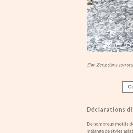
Sian Zeng dans son st
Co
Déclarations d
De nombreux motifs de S
mélange de styles asia