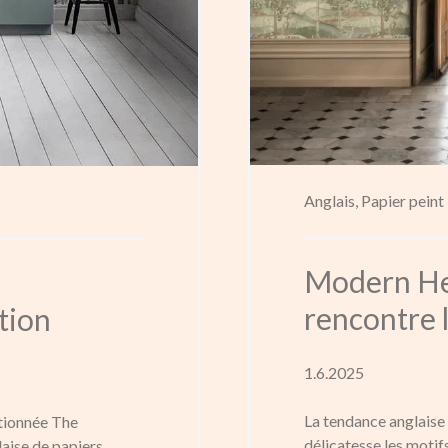
Anglais,
Papier peint
Modern Her
rencontre 
tion
1.6.2025
La tendance anglaise
tionnée The
délicatesse les motif
aise de papiers