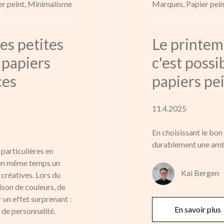
r peint,
Minimalisme
Marques,
Papier pein
es petites
Le printemp
s papiers
c'est possi
ces
papiers pe
11.4.2025
En choisissant le bon
durablement une ambi
particulières en
 en même temps un
Kai Bergen
créatives. Lors du
ison de couleurs, de
 un effet surprenant :
En savoir plus
 de personnalité.