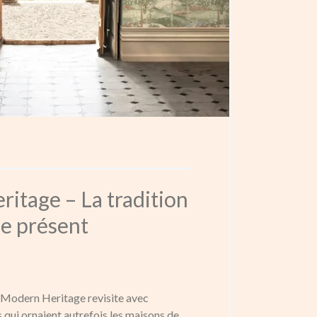
itage – La tradition
le présent
 Modern Heritage revisite avec
s qui ornaient autrefois les maisons de